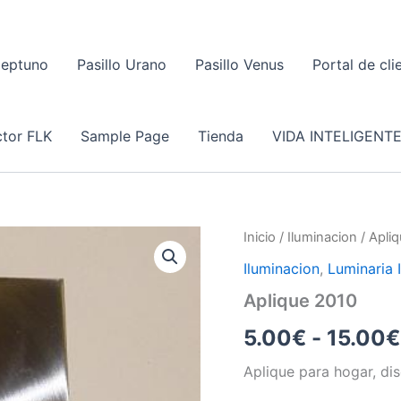
Neptuno
Pasillo Urano
Pasillo Venus
Portal de cli
tor FLK
Sample Page
Tienda
VIDA INTELIGENT
Inicio
/
Iluminacion
/ Apli
Iluminacion
,
Luminaria I
Aplique 2010
5.00
€
-
15.00
€
Aplique para hogar, di