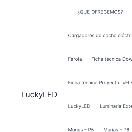
Ir
al
¿QUE OFRECEMOS?
contenido
Cargadores de coche eléctr
Farola
Ficha técnica Do
Ficha técnica Proyector «FL
LuckyLED
LuckyLED
Luminaria Exte
Murias – P5
Murias – P6