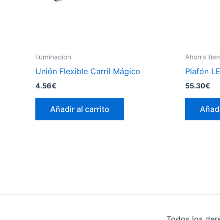
Iluminacion
Ahorra tie
Unión Flexible Carril Mágico
Plafón L
4.56
€
55.30
€
Añadir al carrito
Añadi
Todos los der