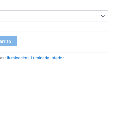
precios:
desde
5.00€
hasta
arrito
15.00€
ías:
Iluminacion
,
Luminaria Interior