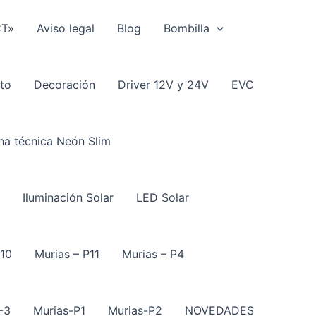
CT»
Aviso legal
Blog
Bombilla
to
Decoración
Driver 12V y 24V
EVC
ha técnica Neón Slim
Iluminación Solar
LED Solar
P10
Murias – P11
Murias – P4
-3
Murias-P1
Murias-P2
NOVEDADES