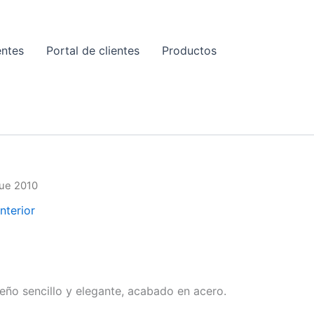
entes
Portal de clientes
Productos
E
que 2010
nterior
Rango
de
seño sencillo y elegante, acabado en acero.