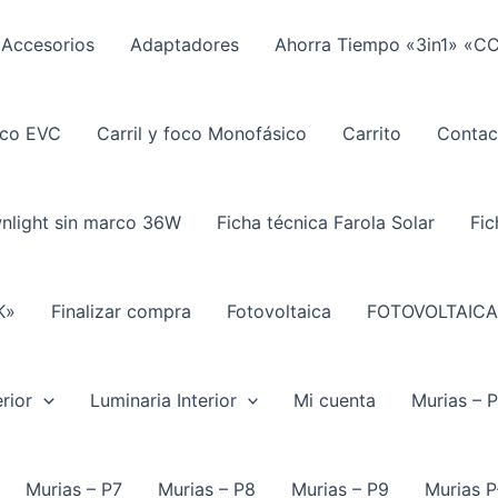
Accesorios
Adaptadores
Ahorra Tiempo «3in1» «C
ico EVC
Carril y foco Monofásico
Carrito
Contac
wnlight sin marco 36W
Ficha técnica Farola Solar
Fic
K»
Finalizar compra
Fotovoltaica
FOTOVOLTAICA
rior
Luminaria Interior
Mi cuenta
Murias – 
Murias – P7
Murias – P8
Murias – P9
Murias P