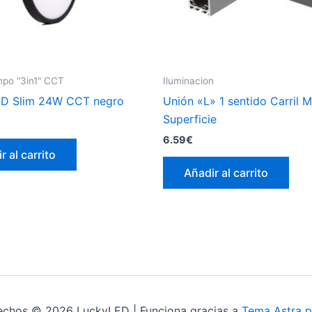
mpo "3in1" CCT
Iluminacion
ED Slim 24W CCT negro
Unión «L» 1 sentido Carril 
Superficie
6.59
€
r al carrito
Añadir al carrito
echos © 2026 LuckyLED | Funciona gracias a
Tema Astra p