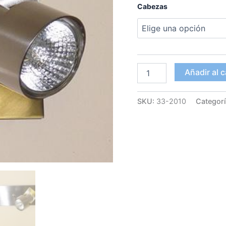
Cabezas
Aplique
Añadir al c
2010
cantidad
SKU:
33-2010
Categor