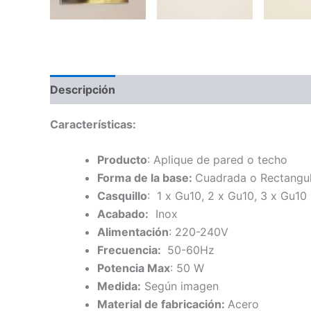
Descripción
Información adicional
Características
:
Producto
: Aplique de pared o techo
Forma de la base:
Cuadrada o Rectangu
Casquillo
: 1 x Gu10, 2 x Gu10, 3 x Gu10
Acabado:
Inox
Alimentación
: 220-240V
Frecuencia:
50-60Hz
Potencia Max
: 50 W
Medida:
Según imagen
Material de fabricación:
Acero