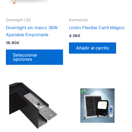
Downlight LED
Iluminacion
Downlight sin marco 36W
Unión Flexible Carril Mágico
Ajustable Empotrable
4.56
€
16.90
€
Añadir al carrito
Este
Seleccionar
producto
opciones
tiene
múltiples
variantes.
Las
opciones
se
pueden
elegir
en
la