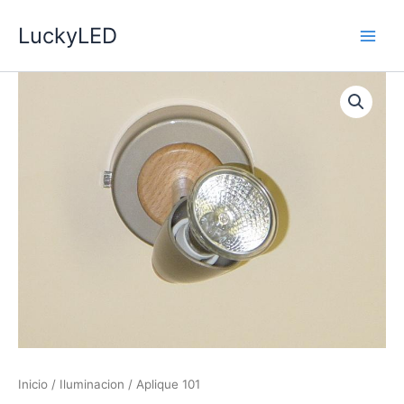
Ir
LuckyLED
al
contenido
Inicio
/
Iluminacion
/ Aplique 101