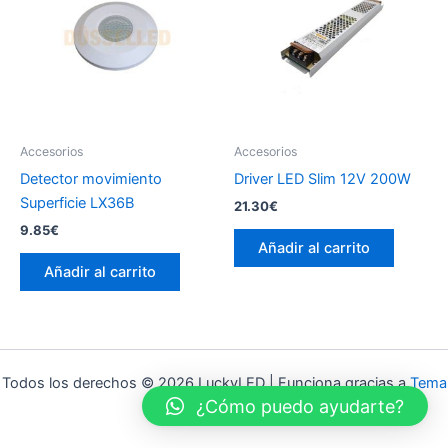
Accesorios
Accesorios
Detector movimiento
Driver LED Slim 12V 200W
Superficie LX36B
21.30
€
9.85
€
Añadir al carrito
Añadir al carrito
Todos los derechos © 2026 LuckyLED | Funciona gracias a
Tema
¿Cómo puedo ayudarte?
Astra para WordPress