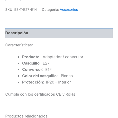
a
E14
SKU:
58-T-E27-E14
Categoría:
Accesorios
cantidad
Descripción
Características:
Producto
: Adaptador / conversor
Casquillo
: E27
Conversor
: E14
Color del casquillo
: Blanco
Protección:
IP20 – Interior
Cumple con los certificados CE y RoHs
Productos relacionados