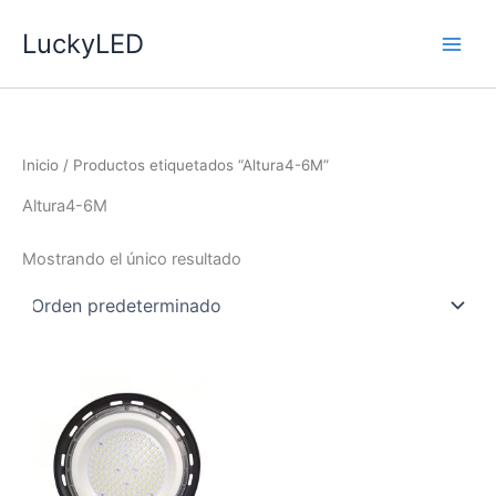
Ir
LuckyLED
al
contenido
Inicio
/ Productos etiquetados “Altura4-6M”
Altura4-6M
Mostrando el único resultado