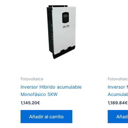
Fotovoltaica
Fotovoltai
Inversor Hibrido acumulable
Inversor
Monofásico 5KW
Acumulab
1,145.20
€
1,189.84
€
Añadir al carrito
Añadi