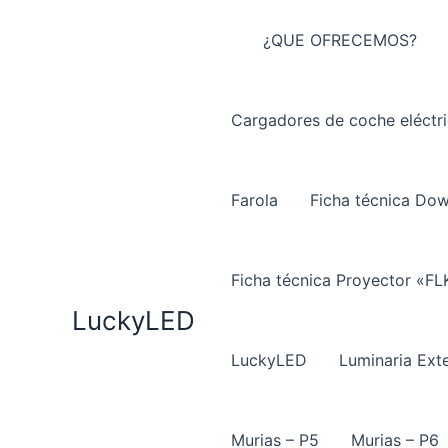
Ir
al
¿QUE OFRECEMOS?
contenido
Cargadores de coche eléctr
Farola
Ficha técnica Do
Ficha técnica Proyector «FL
LuckyLED
LuckyLED
Luminaria Exte
Murias – P5
Murias – P6