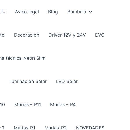
CT»
Aviso legal
Blog
Bombilla
to
Decoración
Driver 12V y 24V
EVC
ha técnica Neón Slim
Iluminación Solar
LED Solar
P10
Murias – P11
Murias – P4
-3
Murias-P1
Murias-P2
NOVEDADES