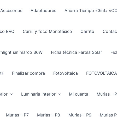
Accesorios
Adaptadores
Ahorra Tiempo «3in1» «C
ico EVC
Carril y foco Monofásico
Carrito
Contac
wnlight sin marco 36W
Ficha técnica Farola Solar
Fic
K»
Finalizar compra
Fotovoltaica
FOTOVOLTAICA
rior
Luminaria Interior
Mi cuenta
Murias – 
Murias – P7
Murias – P8
Murias – P9
Murias P