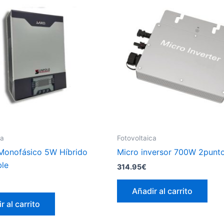
ca
Fotovoltaica
 Monofásico 5W Híbrido
Micro inversor 700W 2punt
le
314.95
€
Añadir al carrito
r al carrito